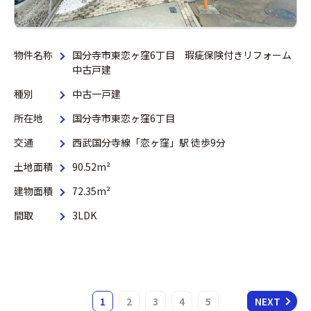
物件名称
国分寺市東恋ヶ窪6丁目 瑕疵保険付きリフォーム
中古戸建
種別
中古一戸建
所在地
国分寺市東恋ヶ窪6丁目
交通
西武国分寺線「恋ヶ窪」駅 徒歩9分
土地面積
90.52m²
建物面積
72.35m²
間取
3LDK
1
2
3
4
5
NEXT