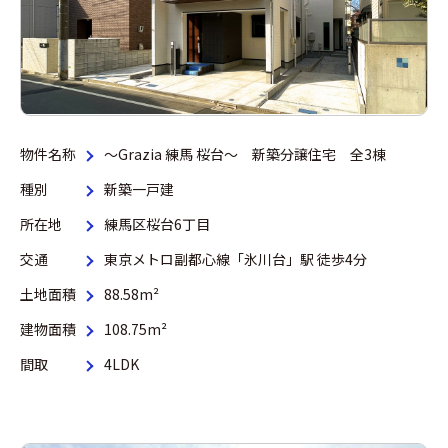
物件名称
～Grazia 練馬 桜台～ 新築分譲住宅 全3棟
種別
新築一戸建
所在地
練馬区桜台6丁目
交通
東京メトロ副都心線「氷川台」駅 徒歩4分
土地面積
88.58m²
建物面積
108.75m²
間取
4LDK