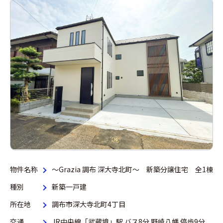
物件名称
～Grazia 調布 深大寺北町～ 新築分譲住宅 全1棟
種別
新築一戸建
所在地
調布市深大寺北町4丁目
交通
JR中央線「武蔵境」駅 バス8分 野崎八幡 停歩9分