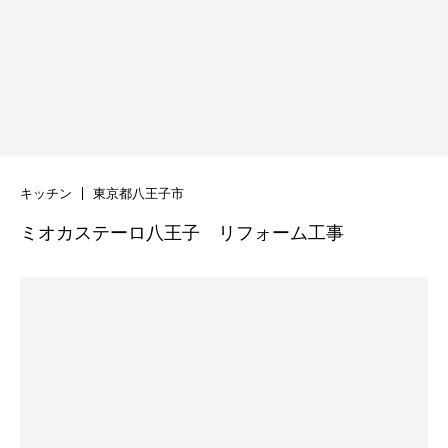
キッチン
東京都八王子市
ミオカステーロ八王子 リフォーム工事
建築実例
リノベーション・リフォーム
オプション工事
実例
レイズの強み
お客様の声
工事の流れ